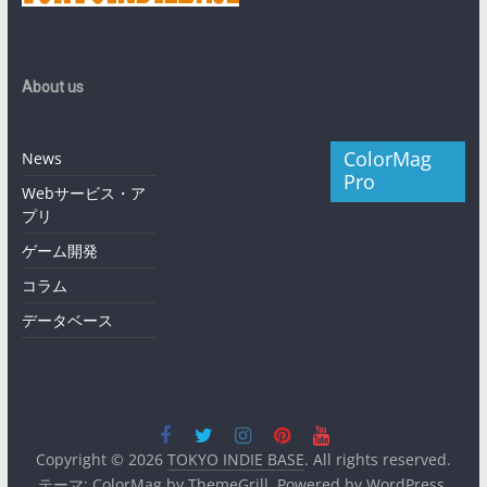
About us
ColorMag
News
Pro
Webサービス・ア
プリ
ゲーム開発
コラム
データベース
Copyright © 2026
TOKYO INDIE BASE
. All rights reserved.
テーマ:
ColorMag
by ThemeGrill. Powered by
WordPress
.