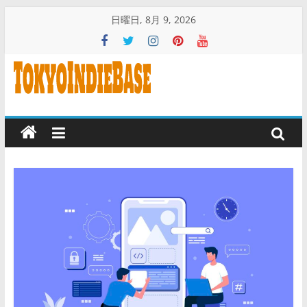
コ
日曜日, 8月 9, 2026
ン
テ
ン
ツ
TOKYO
へ
ス
INDIE
キ
ッ
BASE
プ