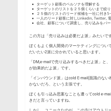
ターゲット顧客のペルソナを理解する
ターゲットのリストを２５個くらいまで絞り
２５個のリストのリード候補を一社に付き5−10
一人のリード顧客に対しLinkedin, Twit
会社、顧客について調査し、売り込みをパー
この方は「売り込みは必要だよ派」みたいで
ぼくもよく個人開発のマーケティングについ
だいたい2派に分かれていると思います。
「DM,e-mailで売り込みするべきだよ派
が効果的だよ派」です。
「インバウンド派」はcold E-mail(面識の
かないだろ、という主張です。
ぼくも引っ込み思案なことも遭ってcold e-m
きだと言っていますね。
しかし、ユニークなのが、この方はアウトリーチ