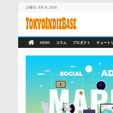
コ
土曜日, 8月 8, 2026
ン
テ
ン
TOKYO
ツ
へ
INDIE
NEWS
コラム
プロダクト
チュート
ス
キ
BASE
ッ
プ