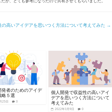
したが、とても参考になったので共有させてもらいました。
性の高いアイデアを思いつく方法について考えてみた
→
開発者のためのアイデ
個人開発で収益性の高いアイ
戦略５選
デアを思いつく方法について
月25日
0
考えてみた
2022年3月9日
0