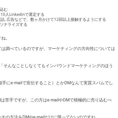
込む
人Linkedinで選定する
ter, 電話, 広告などで、数ヶ月かけて12回以上接触するようにする
ソナライズする
すね。
ては調べているのですが、マーケティングの方向性については
」と、「そんなことしなくてもインバウンドマーケティングのほう
ない相手にe-mailで宣伝すること）とかDMなんて実質スパムでし
ailは苦手ですが、この方はe-mailやDMで積極的に売り込むべ
の方法をDMやe-mailだけに限ってないのですね。